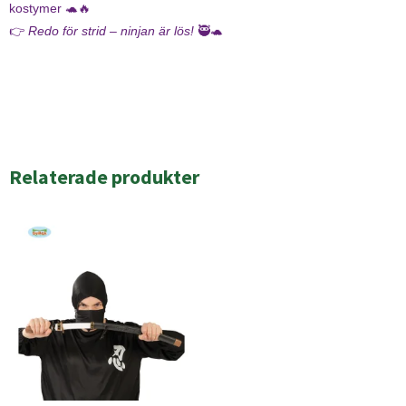
kostymer 🐢🔥
👉
Redo för strid – ninjan är lös!
🥷🐢
Relaterade produkter