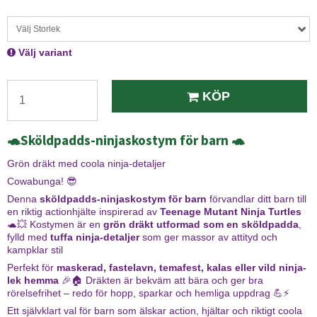
Välj Storlek
Välj variant
KÖP
🐢Sköldpadds-ninjaskostym för barn 🐢
Grön dräkt med coola ninja-detaljer
Cowabunga! 😎
Denna
sköldpadds-ninjaskostym för barn
förvandlar ditt barn till
en riktig actionhjälte inspirerad av
Teenage Mutant Ninja Turtles
🐢💥 Kostymen är en
grön dräkt utformad som en sköldpadda
,
fylld med
tuffa ninja-detaljer
som ger massor av attityd och
kampklar stil
Perfekt för
maskerad, fastelavn, temafest, kalas eller vild ninja-
lek hemma
🎉🏠 Dräkten är bekväm att bära och ger bra
rörelsefrihet – redo för hopp, sparkar och hemliga uppdrag 💪⚡
Ett självklart val för barn som älskar action, hjältar och riktigt coola