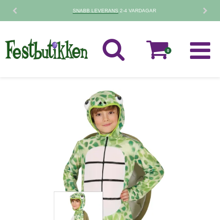
SNABB LEVERANS
2-4 VARDAGAR
0