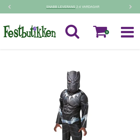
SNABB LEVERANS
2-4 VARDAGAR
0