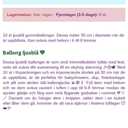
Lagerstatus:
Inte i lager
-
Fjernlager (3-5 dage):
0 st.
10 st ljusblå gummiballonger. Dessa mäter 30 cm i diameter när de
är uppblåsta. Kan sväva med helium i 6 till 8 timmar
Ballong ljusblå
💙
Dessa ljusblå ballonger är som små himmelbubblor fyllda med fest,
redo att sväva ditt evenemang till en skyhög stämning 🎉🎂🕊️ Med
10 st i förpackningen och en imponerande storlek på 30 cm när de
är uppblåsta, är de perfekta för babyshowers, dop, födelsedagar
och allt som skriker blå ballonglycka 💫🎁🍼 Fyll dem med helium
och se dem sväva vackert i luften i upp till 6-8 timmar medan de
sprider glädje och färg som små flygande godsaker i rummet 💙🎈
🪄 Oavsett om du hänger dem i knippen, sätter dem i en bukett
eller låter dem gå, kommer de att vara stjärnor i festens luftlager 💥
☁️🎊