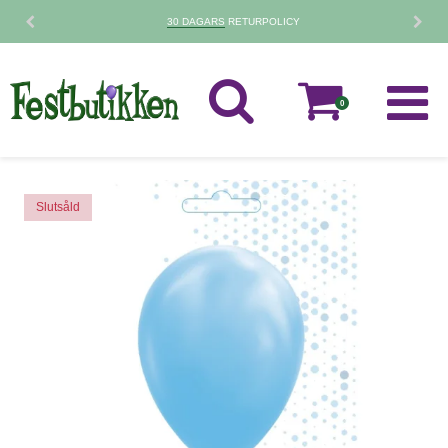
30 DAGARS
RETURPOLICY
0
Slutsåld