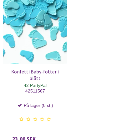
Konfetti Baby-fötter i
blått
42 PartyPal
42511567
På lager (8 st.)
23,00 SEK