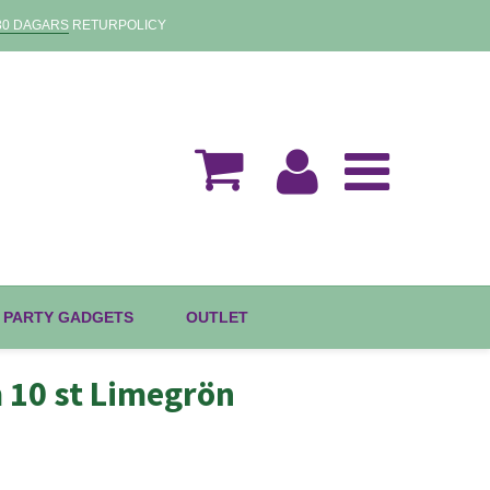
30 DAGARS
RETURPOLICY
 PARTY GADGETS
OUTLET
m 10 st Limegrön