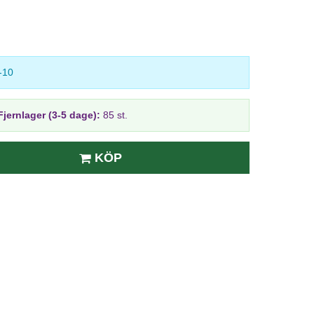
-10
Fjernlager (3-5 dage):
85 st.
KÖP