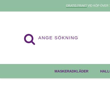
GRATIS FRAKT
VID KÖP ÖVER 7
MASKERADKLÄDER
HALL