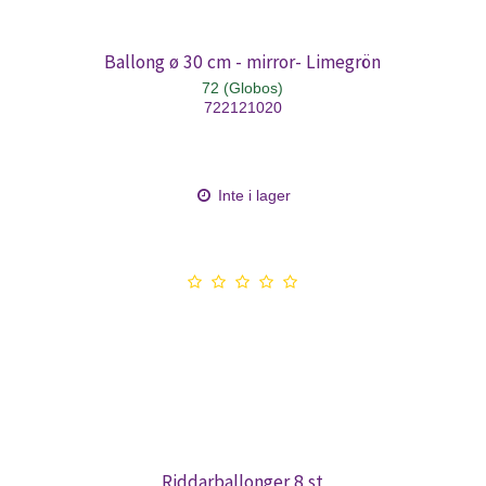
Ballong ø 30 cm - mirror- Limegrön
72 (Globos)
722121020
Inte i lager
Riddarballonger 8 st