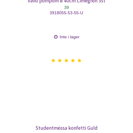
Vävd pompom ø 40cm Limegrön 3st
39
3918055-53-55-U
Inte i lager
Studentmössa konfetti Guld