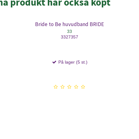
a produkt har också köpt
Bride to Be huvudband BRIDE
33
3327357
På lager (5 st.)