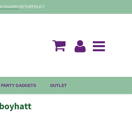
30 DAGARS
RETURPOLICY
 PARTY GADGETS
OUTLET
wboyhatt