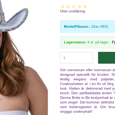
Utan urskiljning
Modell/Varunr.:
16ac-9831
Lagerstatus:
4
st.
på lager
-
F
Gör svensexan eller svensexan ä
designad speciellt för bruden. D
festlig elegans med paljetter
Cowboyhatten är i en fin vit färg 
look. Hatten är dekorerad med pa
touch. Den pärlbeklädda texten "b
Denna Bride to Be kostymhatt är d
som singel. Det kommer definitivt at
vem hedersgästen är. Gör bru
snygga cowboyhatt!