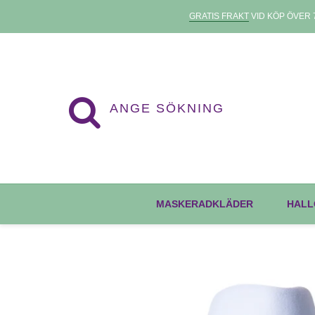
GRATIS FRAKT
VID KÖP ÖVER 7
MASKERADKLÄDER
HALL