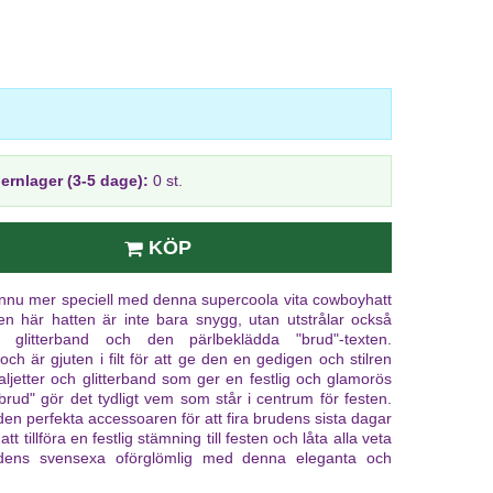
jernlager (3-5 dage):
0 st.
KÖP
nnu mer speciell med denna supercoola vita cowboyhatt
en här hatten är inte bara snygg, utan utstrålar också
, glitterband och den pärlbeklädda "brud"-texten.
och är gjuten i filt för att ge den en gedigen och stilren
ljetter och glitterband som ger en festlig och glamorös
rud" gör det tydligt vem som står i centrum för festen.
en perfekta accessoaren för att fira brudens sista dagar
t tillföra en festlig stämning till festen och låta alla veta
dens svensexa oförglömlig med denna eleganta och