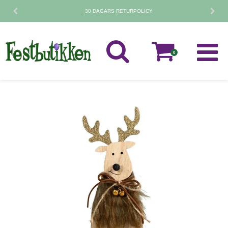
30 DAGARS
RETURPOLICY
0