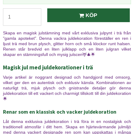
KÖP
Skapa en magisk julstämning med vårt exklusiva julpynt i trä från
"gamla apoteket". Denna vackra juldekoration föreställer en ren i
ljust trä med brun plysch, glitter horn och små klockor runt halsen.
Renen står bredvid en liten julklapp och en liten julgran vilket
skapar en stämningsfull och mysig julscen🦌🎄🌟
Magisk jul med juldekorationer i trä
Varje artikel är noggrant designad och handgjord med omsorg,
vilket ger den en autentisk och exklusiv känsla. Kombinationen av
naturligt trä, mjuk plysch och gnistrande detaljer gör denna
juldekoration till ett vackert och charmigt tillskott till din juldekoration
🌟
Renar som en klassisk och vacker juldekoration
Låt denna exklusiva juldekoration i trä föra in en nostalgisk och
traditionell atmosfär i ditt hem. Skapa en hjärtevärmande julmiljö
med denna vackert designade ren som kan uppskattas i många