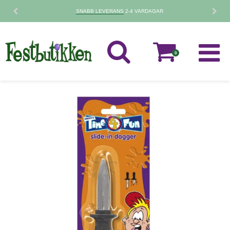
SNABB LEVERANS
2-4 VARDAGAR
0