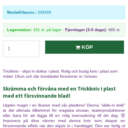
Modell/Varunr.:
339499
Lagerstatus:
161
st.
på lager
-
Fjernlager (3-5 dage):
465 st.
KÖP
Trickkniv - skjut in dolkar i plast. Rolig och busig kniv i plast som
mäter 19cm och där knivbladet försvinner in i kniven.
Skrämma och förvåna med en Trickkniv i plast
med ett försvinnande blad!
Upplev magin i en illusion med vår plastkniv! Denna "slide-in dolk"
är det ultimata tillbehöret för magiska shower, teaterproduktioner
eller bara för att lägga till en rolig överraskning till din dag. 🤯
Imponera på dina vänner med denna kniv som skapar en
försvinnande effekt när den skjuts in i handtaget. Den ser farlig ut