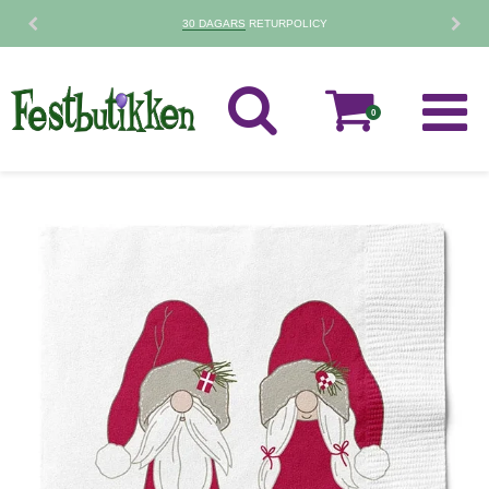
30 DAGARS
RETURPOLICY
0