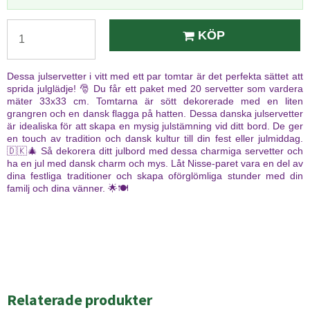
KÖP
Dessa julservetter i vitt med ett par tomtar är det perfekta sättet att
sprida julglädje! 🎅 Du får ett paket med 20 servetter som vardera
mäter 33x33 cm. Tomtarna är sött dekorerade med en liten
grangren och en dansk flagga på hatten. Dessa danska julservetter
är idealiska för att skapa en mysig julstämning vid ditt bord. De ger
en touch av tradition och dansk kultur till din fest eller julmiddag.
🇩🇰🎄 Så dekorera ditt julbord med dessa charmiga servetter och
ha en jul med dansk charm och mys. Låt Nisse-paret vara en del av
dina festliga traditioner och skapa oförglömliga stunder med din
familj och dina vänner. 🌟🍽️
Relaterade produkter