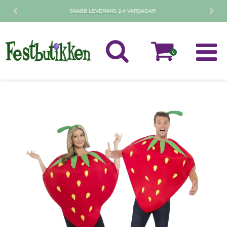
30 DAGARS
RETURPOLICY
0