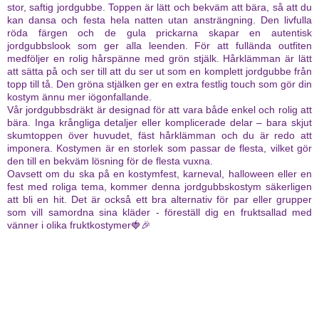
stor, saftig jordgubbe. Toppen är lätt och bekväm att bära, så att du
kan dansa och festa hela natten utan ansträngning. Den livfulla
röda färgen och de gula prickarna skapar en autentisk
jordgubbslook som ger alla leenden. För att fullända outfiten
medföljer en rolig hårspänne med grön stjälk. Hårklämman är lätt
att sätta på och ser till att du ser ut som en komplett jordgubbe från
topp till tå. Den gröna stjälken ger en extra festlig touch som gör din
kostym ännu mer iögonfallande.
Vår jordgubbsdräkt är designad för att vara både enkel och rolig att
bära. Inga krångliga detaljer eller komplicerade delar – bara skjut
skumtoppen över huvudet, fäst hårklämman och du är redo att
imponera. Kostymen är en storlek som passar de flesta, vilket gör
den till en bekväm lösning för de flesta vuxna.
Oavsett om du ska på en kostymfest, karneval, halloween eller en
fest med roliga tema, kommer denna jordgubbskostym säkerligen
att bli en hit. Det är också ett bra alternativ för par eller grupper
som vill samordna sina kläder - föreställ dig en fruktsallad med
vänner i olika fruktkostymer🍓🎉