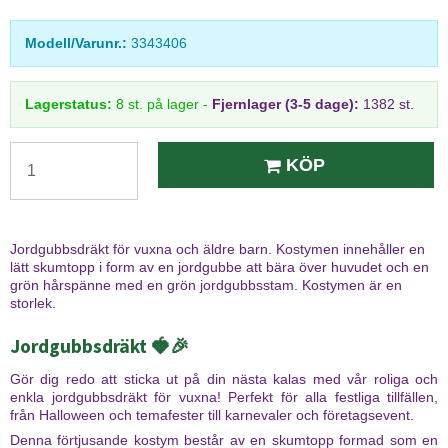
Modell/Varunr.:
3343406
Lagerstatus:
8
st.
på lager
-
Fjernlager (3-5 dage):
1382 st.
KÖP
Jordgubbsdräkt för vuxna och äldre barn. Kostymen innehåller en
lätt skumtopp i form av en jordgubbe att bära över huvudet och en
grön hårspänne med en grön jordgubbsstam. Kostymen är en
storlek.
Jordgubbsdräkt 🍓🎉
Gör dig redo att sticka ut på din nästa kalas med vår roliga och
enkla jordgubbsdräkt för vuxna! Perfekt för alla festliga tillfällen,
från Halloween och temafester till karnevaler och företagsevent.
Denna förtjusande kostym består av en skumtopp formad som en