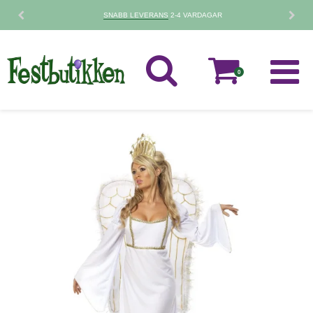
SNABB LEVERANS
2-4 VARDAGAR
0